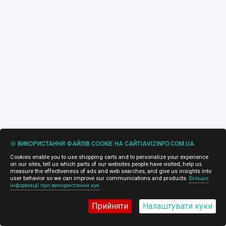
🍪 ВИКОРИСТАННЯ ФАЙЛІВ COOKIE НА САЙТІAVIZINFO.COM.UA
Cookies enable you to use shopping carts and to personalize your experience
on our sites, tell us which parts of our websites people have visited, help us
measure the effectiveness of ads and web searches, and give us insights into
user behavior so we can improve our communications and products.
Більше
інформації про використання кук
Прийняти
Налаштувати куки