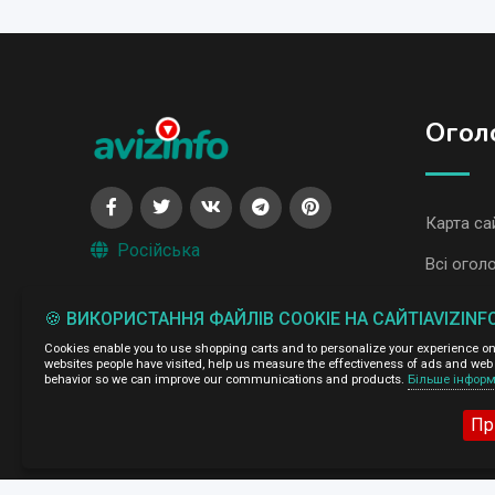
Огол
Карта са
Російська
Всі огол
Всі огол
🍪 ВИКОРИСТАННЯ ФАЙЛІВ COOKIE НА САЙТІAVIZINF
Cookies enable you to use shopping carts and to personalize your experience on o
Адміністрація сайту AvizInfo.com.ua не несе відповідальні
websites people have visited, help us measure the effectiveness of ads and web 
behavior so we can improve our communications and products.
Більше інформ
Ми цінуємо конфіденційність наших користувачів. Ми не п
правила конфіденційності сайтів на які посилається AvizI
натисніть тут
про правила конфіденційності Google
.
Пр