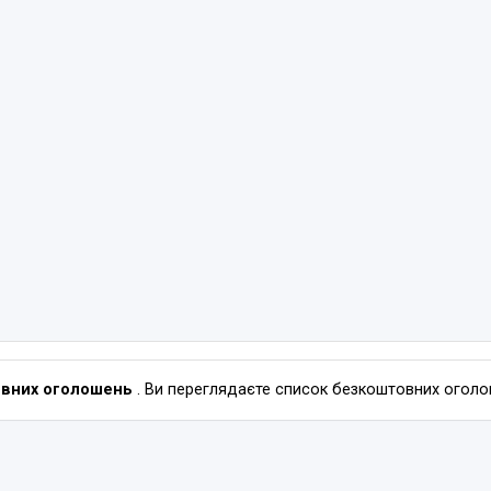
овних оголошень
. Ви переглядаєте список безкоштовних оголош