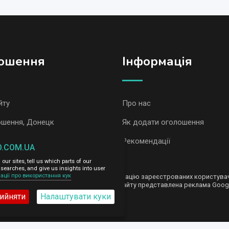
ошення
Iнформація
йту
Про нас
ошення, Донецк
Як додати оголошення
ошення AvizInfo
Рекомендації
O.COM.UA
ur sites, tell us which parts of our
сть за зміст розміщених оголошень.
searches, and give us insights into user
ації про використання кук
ередаємо і не продаємо особисту інформацію зареєстрованих користувачі
nfo.com.ua. На деяких сторінках нашого сайту представлена реклама Goog
ийняти
Налаштувати куки