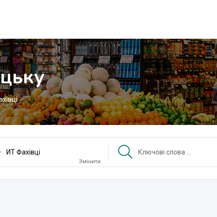
ецьку
ахівці
ИТ Фахівці
Змінити