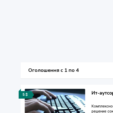
Оголошення
c
1 по 4
Ит-аутсо
5 $
Комплексное
решение со