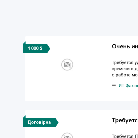
Очень ин
4 000 $
Требуется у
времени в д
о работе мо
ИТ Фахів
Требуетс
Договірна
Требуется I