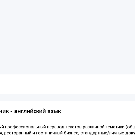
ик - английский язык
й профессиональный перевод текстов различной тематики (обща
, ресторанный и гостиничный бизнес, стандартные/личные доку