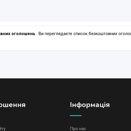
овних оголошень
. Ви переглядаєте список безкоштовних оголош
ошення
Iнформація
йту
Про нас