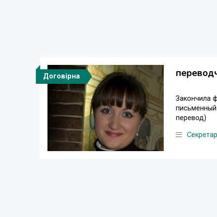
переводч
Договірна
Закончила ф
письменный 
перевод)
Секретар