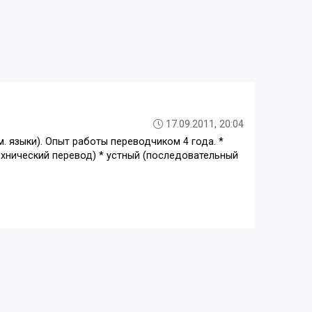
17.09.2011, 20:04
. языки). Опыт работы переводчиком 4 года. *
хнический перевод) * устный (последовательный