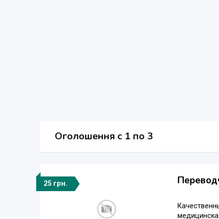
Оголошення
c
1 по 3
Переводч
25 грн.
Качественны
медицинская