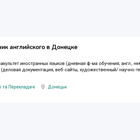
ик английского в Донецке
акультет иностранных языков (дневная ф-ма обучения; англ., нем
(деловая документация, веб-сайты, художественный/ научно-те
і та Перекладачі
Донецьк