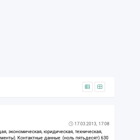
17.03.2013, 17:08
я, экономическая, юридическая, техническая,
менты). Контактные данные: (ноль пятьдесят) 630