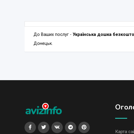
До Ваших послуг -
Українська дошка безкошт
Донецьк.
Огол
Карта са