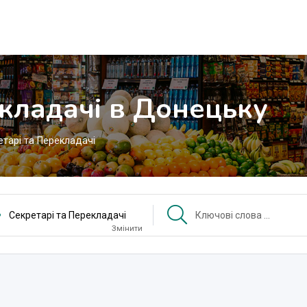
екладачі в Донецьку
етарі та Перекладачі
Секретарі та Перекладачі
Змінити