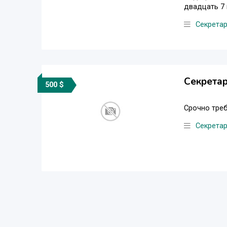
двадцать 7 н
Секретар
Секрета
500 $
Срочно треб
Секретар