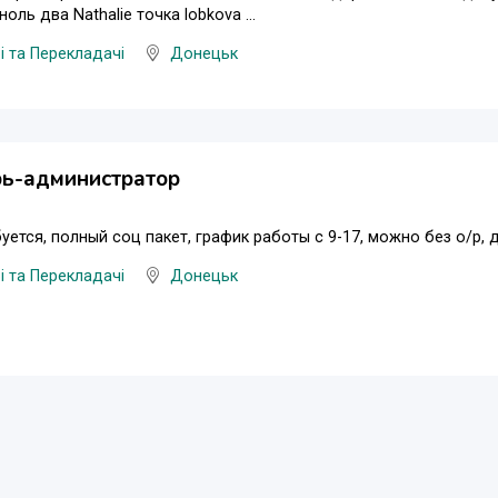
оль два Nathalie точка lobkova ...
і та Перекладачі
Донецьк
рь-администратор
уется, полный соц пакет, график работы с 9-17, можно без о/р, д
і та Перекладачі
Донецьк