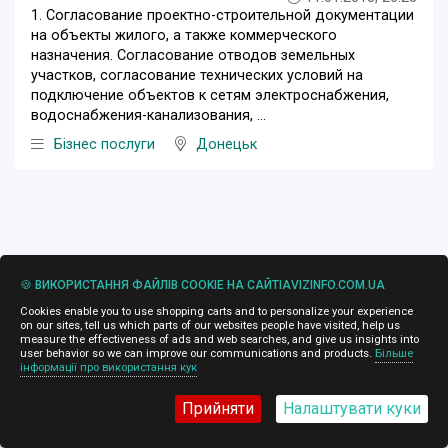
1. Согласование проектно-строительной документации
на объекты жилого, а также коммерческого
назначения. Согласование отводов земельных
участков, согласование технических условий на
подключение объектов к сетям электроснабжения,
водоснабжения-канализования, ...
Бізнес послуги
Донецьк
🍪 ВИКОРИСТАННЯ ФАЙЛІВ COOKIE НА САЙТІAVIZINFO.COM.UA
Cookies enable you to use shopping carts and to personalize your experience
on our sites, tell us which parts of our websites people have visited, help us
measure the effectiveness of ads and web searches, and give us insights into
user behavior so we can improve our communications and products.
Більше
інформації про використання кук
Прийняти
Налаштувати куки