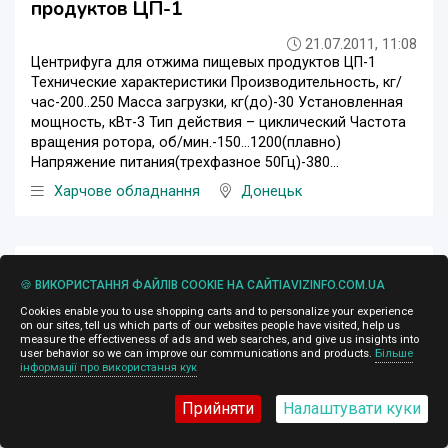
продуктов ЦП-1
21.07.2011, 11:08
Центрифуга для отжима пищевых продуктов ЦП-1
Технические характеристики Производительность, кг/
час-200..250 Масса загрузки, кг(до)-30 Установленная
мощность, кВт-3 Тип действия – циклический Частота
вращения ротора, об/мин.-150...1200(плавно)
Напряжение питания(трехфазное 50Гц)-380...
Харчове обладнання
Донецьк
1 $
🍪 ВИКОРИСТАННЯ ФАЙЛІВ COOKIE НА САЙТІAVIZINFO.COM.UA
Cookies enable you to use shopping carts and to personalize your experience
on our sites, tell us which parts of our websites people have visited, help us
measure the effectiveness of ads and web searches, and give us insights into
user behavior so we can improve our communications and products.
Більше
інформації про використання кук
Прийняти
Налаштувати куки