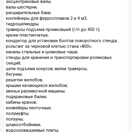
эксцентриковые валы;
валы-шестерни;
расширительные баки;
контейнеры для ферросплавов 2 и 4 м3;
гидроцилиндры;
траверсы подъема промковшей (г/п до 450 т);
крюки пластинчатые;
кондуктор для установки болтов поворотного стенда;
рольганг за черновой клетью стана «800»;
каналы стальные и шлаковые чаши;
стенды для хранения и транспортировки роликовых
секций;
цепи подъема конусов; вилки траверсы;
бегунки;
решетки желобов;
крышки качающихся желобов;
звенья разливочной машины;
подкрановые балки;
кабины кранов;
конвейеры ленточные;
полумуфты;
ползуны;
шлакоотбойники;
водоохлаждаемые плиты;