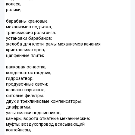
колеса;
ролики;
барабаны крановые;
механизмов подъема,
трансмиссия рольганга;
установки барабанов;
желоба для клети; рамы механизмов качания
кристаллизаторов;
цапфенные плиты;
валковая оснастка;
конденсатоотводчик;
гидрозатвор;
продувочные свечи;
клапаны взрывные;
ситовые фильтры;
двух и трехлинзовые компенсаторы;
диафрагмы;
узлы смазки подшипников;
камеры; ворота откатные механические;
муфты; воздухопровод всасывающий;
контейнеры;