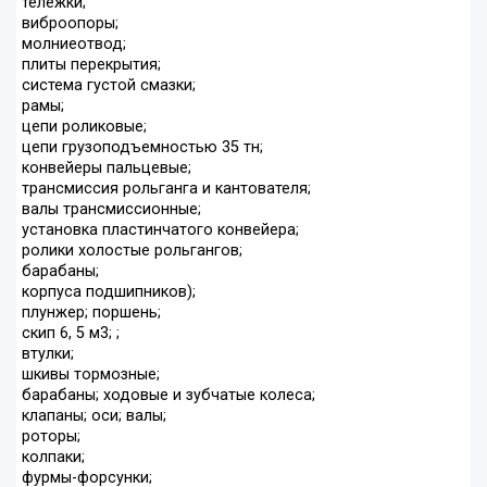
тележки;
виброопоры;
молниеотвод;
плиты перекрытия;
система густой смазки;
рамы;
цепи роликовые;
цепи грузоподъемностью 35 тн;
конвейеры пальцевые;
трансмиссия рольганга и кантователя;
валы трансмиссионные;
установка пластинчатого конвейера;
ролики холостые рольгангов;
барабаны;
корпуса подшипников);
плунжер; поршень;
скип 6, 5 м3; ;
втулки;
шкивы тормозные;
барабаны; ходовые и зубчатые колеса;
клапаны; оси; валы;
роторы;
колпаки;
фурмы-форсунки;