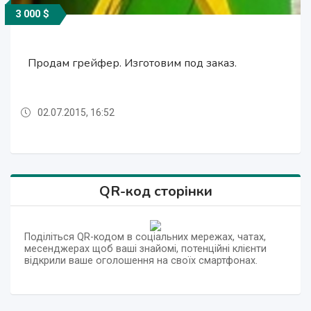
3 000 $
3 000 $
3 000 $
3 000 $
Продам грейфер. Изготовим под заказ.
Конструкции, воздухосборники, ёмкости.
Конструкции, воздухосборники, ёмкости.
Продам грейфер. Изготовим под заказ.
02.07.2015, 16:52
02.07.2015, 16:52
02.07.2015, 16:52
02.07.2015, 16:52
QR-код сторінки
Поділіться QR-кодом в соціальних мережах, чатах,
месенджерах щоб ваші знайомі, потенційні клієнти
відкрили ваше оголошення на своїх смартфонах.