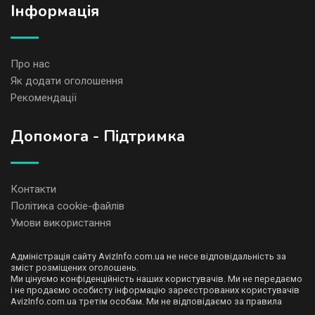
Iнформація
Про нас
Як додати оголошення
Рекомендації
Допомога - Підтримка
Контакти
Політика cookie-файлів
Умови використання
Адміністрація сайту AvizInfo.com.ua не несе відповідальність за
зміст розміщених оголошень.
Ми цінуємо конфіденційність наших користувачів. Ми не передаємо
і не продаємо особисту інформацію зареєстрованих користувачів
AvizInfo.com.ua третім особам. Ми не відповідаємо за правила
конфіденційності сайтів на які посилається AvizInfo.com.ua. На