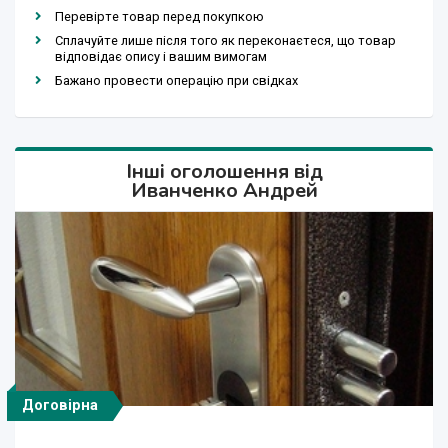
Перевірте товар перед покупкою
Сплачуйте лише після того як переконаєтеся, що товар
відповідає опису і вашим вимогам
Бажано провести операцію при свідках
Інші оголошення від
Иванченко Андрей
Договірна
Договірна
Договірна
Договірна
Договірна
Договірна
Договірна
Договірна
Договірна
150 грн.
150 грн.
150 грн.