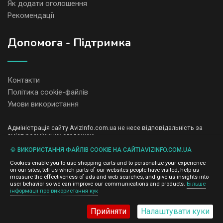
Як додати оголошення
Рекомендації
Допомога - Підтримка
Контакти
Політика cookie-файлів
Умови використання
Адміністрація сайту AvizInfo.com.ua не несе відповідальність за
зміст розміщених оголошень.
Ми цінуємо конфіденційність наших користувачів. Ми не передаємо
🍪 ВИКОРИСТАННЯ ФАЙЛІВ COOKIE НА САЙТІAVIZINFO.COM.UA
і не продаємо особисту інформацію зареєстрованих користувачів
AvizInfo.com.ua третім особам. Ми не відповідаємо за правила
Cookies enable you to use shopping carts and to personalize your experience
конфіденційності сайтів на які посилається AvizInfo.com.ua. На
on our sites, tell us which parts of our websites people have visited, help us
деяких сторінках нашого сайту представлена реклама Google
measure the effectiveness of ads and web searches, and give us insights into
Adsense Advertising Network. Щоб дізнатися детальніше про
user behavior so we can improve our communications and products.
Більше
натисніть тут
інформації про використання кук
правила конфіденційності Google
.
Прийняти
Налаштувати куки