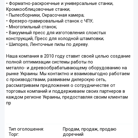
• Форматно-раскроечные и универсальные станки,
Кромкооблицовочные станки;
• Пылесборники, Окрасочная камера;
• Фрезеро-гравировальный станок с ЧПУ;
• Многопильный станок;
• Вакуумный пресс для изготовления слоистых
конструкций, Пресс для холодной штамповки;
• Шипорез, Ленточные пилы по дереву.
Наша компания в 2010 году ставит своей целью создание
полной оптимизации системы работы по
металло- и деревообрабатывающему оборудованию на
рынке Украины. Мы контактно и взаимовыгодно работаем
с производствами, развиваем дилерскую сеть,
рассматриваем предложения о сотрудничестве от
торговых компаний и поддерживаем своих партнеров в
каждом регионе Украины, предоставляя своим клиентам
пр
Тип оголошення:
Продам, продаж, продаю
Торг:
доречний