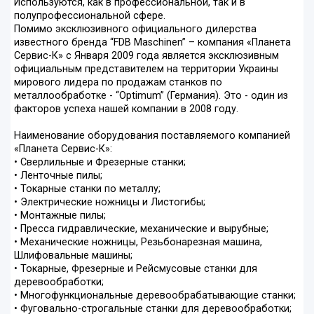
Используются, как в профессиональной, так и в
полупрофессиональной сфере.
Помимо эксклюзивного официального дилерства
известного бренда “FDB Maschinen” – компания «Планета
Сервис-К» с Января 2009 года является эксклюзивным
официальным представителем на территории Украины
мирового лидера по продажам станков по
металлообработке - “Optimum” (Германия). Это - один из
факторов успеха нашей компании в 2008 году.
Наименование оборудования поставляемого компанией
«Планета Сервис-К»:
• Сверлильные и Фрезерные станки;
• Ленточные пилы;
• Токарные станки по металлу;
• Электрические ножницы и Листогибы;
• Монтажные пилы;
• Пресса гидравлические, механические и вырубные;
• Механические ножницы, Резьбонарезная машина,
Шлифовальные машины;
• Токарные, Фрезерные и Рейсмусовые станки для
деревообработки;
• Многофункциональные деревообрабатывающие станки;
• Фуговально-строгальные станки для деревообработки;