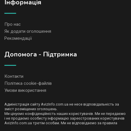
Iнформація
Про нас
Як додати оголошення
Рекомендації
Допомога - Підтримка
Контакти
Політика cookie-файлів
Умови використання
Адміністрація сайту AvizInfo.com.ua не несе відповідальність за
зміст розміщених оголошень.
Ми цінуємо конфіденційність наших користувачів. Ми не передаємо
і не продаємо особисту інформацію зареєстрованих користувачів
AvizInfo.com.ua третім особам. Ми не відповідаємо за правила
конфіденційності сайтів на які посилається AvizInfo.com.ua. На