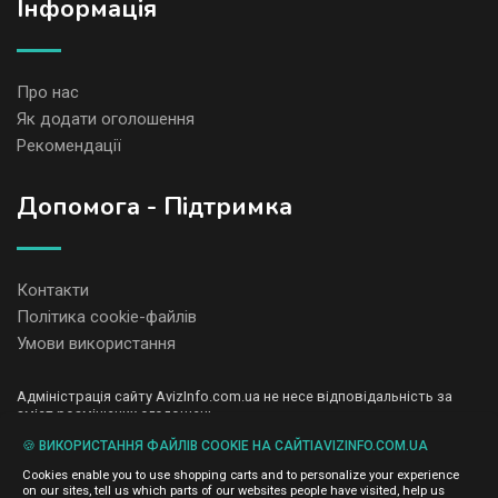
Iнформація
Про нас
Як додати оголошення
Рекомендації
Допомога - Підтримка
Контакти
Політика cookie-файлів
Умови використання
Адміністрація сайту AvizInfo.com.ua не несе відповідальність за
зміст розміщених оголошень.
Ми цінуємо конфіденційність наших користувачів. Ми не передаємо
🍪 ВИКОРИСТАННЯ ФАЙЛІВ COOKIE НА САЙТІAVIZINFO.COM.UA
і не продаємо особисту інформацію зареєстрованих користувачів
AvizInfo.com.ua третім особам. Ми не відповідаємо за правила
Cookies enable you to use shopping carts and to personalize your experience
конфіденційності сайтів на які посилається AvizInfo.com.ua. На
on our sites, tell us which parts of our websites people have visited, help us