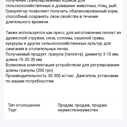
получения гранулированных кормов для
сельскохозяйственных и домашних животных, птиц, рыб.
Гранулятор позволяет получать сбалансированный корм,
способный сохранять свои свойства в течение
длительного времени.
Также используется как пресс для изготовления пеллет из
древесной стружки, сена, соломы, сушеной травы,
кукурузы и других сельскохозяйственных культур для
сжигания в отопительных печах.
Получаемый продукт: гранула (пеллета): диаметр 3-10 мм,
длина 10-20-30 мм
Возможна комплектация устройством для регулирования
длины гранулы (200 грн)
Производительность 30-300 кг/час. Двигатель установим
по вашим потребностям.
Тип оголошення:
Продам, продаж, продаю
Торг:
неуместен
неуместен