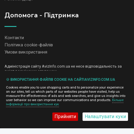
Допомога - Підтримка
Контакти
Політика cookie-файлів
Умови використання
Адміністрація сайту AvizInfo.com.ua не несе відповідальність за
зміст розміщених оголошень.
Ми цінуємо конфіденційність наших користувачів. Ми не передаємо
🍪 ВИКОРИСТАННЯ ФАЙЛІВ COOKIE НА САЙТІAVIZINFO.COM.UA
і не продаємо особисту інформацію зареєстрованих користувачів
AvizInfo.com.ua третім особам. Ми не відповідаємо за правила
Cookies enable you to use shopping carts and to personalize your experience
конфіденційності сайтів на які посилається AvizInfo.com.ua. На
on our sites, tell us which parts of our websites people have visited, help us
деяких сторінках нашого сайту представлена реклама Google
measure the effectiveness of ads and web searches, and give us insights into
Adsense Advertising Network. Щоб дізнатися детальніше про
user behavior so we can improve our communications and products.
Більше
натисніть тут
інформації про використання кук
правила конфіденційності Google
.
Прийняти
Налаштувати куки
AvizInfo.com.ua
©2008-2026,