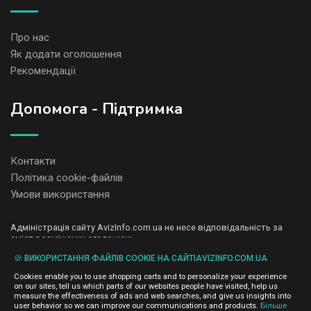
Про нас
Як додати оголошення
Рекомендації
Допомога - Підтримка
Контакти
Політика cookie-файлів
Умови використання
Адміністрація сайту AvizInfo.com.ua не несе відповідальність за
зміст розміщених оголошень.
Ми цінуємо конфіденційність наших користувачів. Ми не передаємо
🍪 ВИКОРИСТАННЯ ФАЙЛІВ COOKIE НА САЙТІAVIZINFO.COM.UA
і не продаємо особисту інформацію зареєстрованих користувачів
AvizInfo.com.ua третім особам. Ми не відповідаємо за правила
Cookies enable you to use shopping carts and to personalize your experience
конфіденційності сайтів на які посилається AvizInfo.com.ua. На
on our sites, tell us which parts of our websites people have visited, help us
деяких сторінках нашого сайту представлена реклама Google
measure the effectiveness of ads and web searches, and give us insights into
Adsense Advertising Network. Щоб дізнатися детальніше про
user behavior so we can improve our communications and products.
Більше