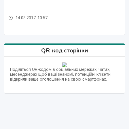
14.03.2017, 10:57
14.03.2017, 10:56
14.03.2017, 10:57
14.03.2017, 10:56
QR-код сторінки
Поділіться QR-кодом в соціальних мережах, чатах,
месенджерах щоб ваші знайомі, потенційні клієнти
відкрили ваше оголошення на своїх смартфонах.