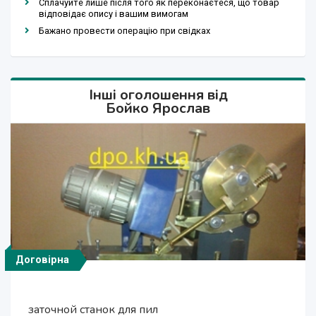
Сплачуйте лише після того як переконаєтеся, що товар
відповідає опису і вашим вимогам
Бажано провести операцію при свідках
Інші оголошення від
Бойко Ярослав
Договірна
Договірна
7 000 грн.
7 000 грн.
заточной станок для пил
заточной станок для пил
торцовка форматная
торцовка форматная