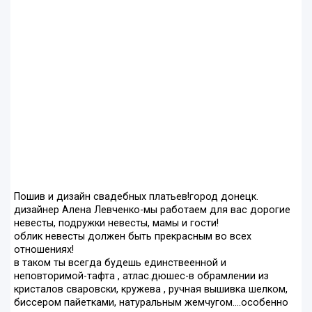
Пошив и дизайн свадебных платьев!город донецк.
дизайнер Алена Левченко-мы работаем для вас дорогие
невесты, подружки невесты, мамы и гости!
облик невесты должен быть прекрасным во всех
отношениях!
в таком ты всегда будешь единствеенной и
неповторимой-тафта , атлас.дюшес-в обрамлении из
кристалов сваровски, кружева , ручная вышивка шелком,
биссером пайетками, натуральным жемчугом....особенно