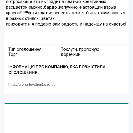
потрясающе это выглядит в платьях креативных
расцветок-рыжих .бардо .капучино.-настоящий взрыв
красок!!!!!!!!!хотя платье невесты может быть таким разным-
в разных стилях, цветах.
приходите и я подарю вам радость и надежду на счастье!
Тип оголошення:
Послуги, пропоную
Торг:
доречний
ІНФОРМАЦІЯ ПРО КОМПАНІЮ, ЯКА РОЗМІСТИЛА
ОГОЛОШЕННЯ:
http://alena-levchenko.io.ua