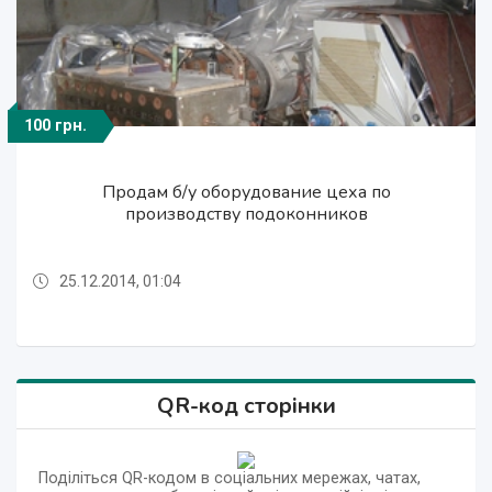
100 грн.
100 грн.
100 грн.
Продам б/у оборудование цеха по
Продам б/у оборудование цеха по
Продам б/у оборудование цеха по
производству подоконников
производству подоконников
производству подоконников
25.12.2014, 01:04
25.12.2014, 01:04
25.12.2014, 01:04
QR-код сторінки
Поділіться QR-кодом в соціальних мережах, чатах,