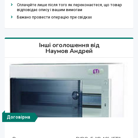
Сплачуйте лише після того як переконаєтеся, що товар
відповідає опису і вашим вимогам
Бажано провести операцію при свідках
Інші оголошення від
Наумов Андрей
Договірна
Договірна
Договірна
Договірна
Договірна
Договірна
Договірна
Договірна
Договірна
Договірна
Договірна
Переключатели нагрузки малогабаритные 1-0-
Автоматические выключатели для защиты
Автоматические выключатели для защиты
Воздушные автоматические выключатели
Ножевые предохранители серии HN с