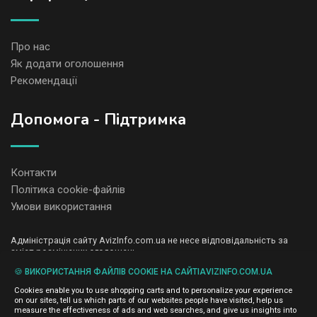
Про нас
Як додати оголошення
Рекомендації
Допомога - Підтримка
Контакти
Політика cookie-файлів
Умови використання
Адміністрація сайту AvizInfo.com.ua не несе відповідальність за
зміст розміщених оголошень.
Ми цінуємо конфіденційність наших користувачів. Ми не передаємо
🍪 ВИКОРИСТАННЯ ФАЙЛІВ COOKIE НА САЙТІAVIZINFO.COM.UA
і не продаємо особисту інформацію зареєстрованих користувачів
AvizInfo.com.ua третім особам. Ми не відповідаємо за правила
Cookies enable you to use shopping carts and to personalize your experience
конфіденційності сайтів на які посилається AvizInfo.com.ua. На
on our sites, tell us which parts of our websites people have visited, help us
деяких сторінках нашого сайту представлена реклама Google
measure the effectiveness of ads and web searches, and give us insights into