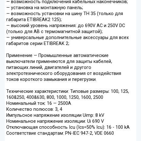
— возможность подключения кабельных наконечников;
— установка на монтажную панель;
— возможность установки на шину ТН 35 (только для
габарита ETIBREAK2 125);
— высокий уровень напряжения: до 690V AC и 250V DC
(только для АВ с термомагнитной защитой);
— универсальные дополнительные аксессуары для всех
габаритов серии ETIBREAK 2;
Применение — Промышленные автоматические
выключатели применяются для защиты кабелей,
питающих линий, двигателей и другого
электротехнического оборудования от воздействия
токов короткого замыкания и перегрузки.
Технические характеристики: Типовые размеры: 100, 125,
160&250, 400&630, 800, 1000, 1250, 1600, 2500
Номинальный ток: 16 — 2500A
Количество полюсов: 3, 4
Импульсное напряжение изоляции Uimp: 8 kV
Номинальное напряжение изоляции: Ui 690 V
Отключающая способность Icu (Ics=50% Icu): 16 - 100 kA
Соответствие стандартам: PN-IEC 947-2, VDE 0660