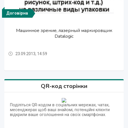
Договірна
29 500 грн.
29 500 грн.
Договірна
Машинное зрение, лазерный маркировщик
Машинное зрение, лазерный маркировщик
Весы для фронтального погрузчика
Весы для фронтального погрузчика
Datalogic
Datalogic
23.09.2013, 14:59
09.09.2013, 11:31
23.09.2013, 14:59
09.09.2013, 11:31
QR-код сторінки
Поділіться QR-кодом в соціальних мережах, чатах,
месенджерах щоб ваші знайомі, потенційні клієнти
відкрили ваше оголошення на своїх смартфонах.