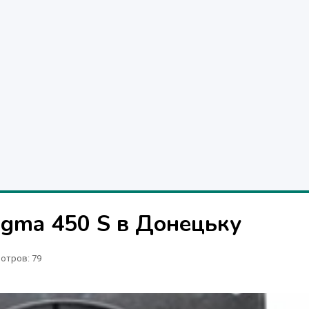
igma 450 S в Донецьку
отров
: 79