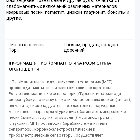
марганцевые, гранатовые и другие руды; Очистка от
слабомагнитных включений различных материалов:
кварцевые пески, пегматит, циркон, глауконит, бокситы и
другие.
Тип оголошення:
Продам, продаж, продаю
Торг:
доречний
ІНФОРМАЦІЯ ПРО КОМПАНІЮ, ЯКА РОЗМІСТИЛА
ОГОЛОШЕННЯ:
НПФ «Магнитные и гидравлические технологии» (МГТ)
производит магнитные и электрические сепараторы.
Роликовые магнитные сепараторы «Туркенич» производят
сверхглубокую очистку стекольных кварцевых песков (кварц),
пегматита, циркона, дистена, волластонита. Барьерные
магнитные сепараторы «Туркенич» обогащают минеральные
пески (ильменит, рутил, ставролит), марганец, гранат,
глауконит. МГТ производит барабанные магнитные
сепараторы, коронно-электростатические и
трибоэлектрические сепараторы. Осуществляет