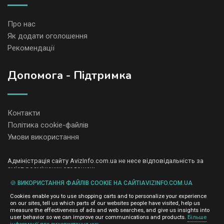
Про нас
Як додати оголошення
Рекомендації
Допомога - Підтримка
Контакти
Політика cookie-файлів
Умови використання
Адміністрація сайту AvizInfo.com.ua не несе відповідальність за
зміст розміщених оголошень.
Ми цінуємо конфіденційність наших користувачів. Ми не передаємо
🍪 ВИКОРИСТАННЯ ФАЙЛІВ COOKIE НА САЙТІAVIZINFO.COM.UA
і не продаємо особисту інформацію зареєстрованих користувачів
AvizInfo.com.ua третім особам. Ми не відповідаємо за правила
Cookies enable you to use shopping carts and to personalize your experience
конфіденційності сайтів на які посилається AvizInfo.com.ua. На
on our sites, tell us which parts of our websites people have visited, help us
деяких сторінках нашого сайту представлена реклама Google
measure the effectiveness of ads and web searches, and give us insights into
Adsense Advertising Network. Щоб дізнатися детальніше про
user behavior so we can improve our communications and products.
Більше