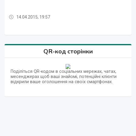
14.04.2015, 19:57
14.04.2015, 19:56
14.04.2015, 19:57
14.04.2015, 19:57
14.04.2015, 19:56
14.04.2015, 19:57
QR-код сторінки
Поділіться QR-кодом в соціальних мережах, чатах,
месенджерах щоб ваші знайомі, потенційні клієнти
відкрили ваше оголошення на своїх смартфонах.