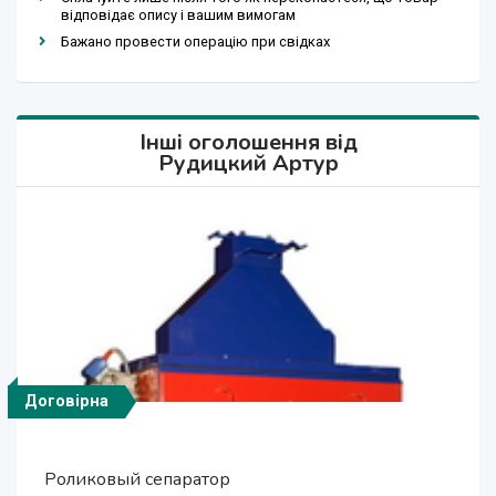
відповідає опису і вашим вимогам
Бажано провести операцію при свідках
Інші оголошення від
Рудицкий Артур
Договірна
Договірна
Договірна
Договірна
Договірна
Договірна
Роликовый сепаратор
Магнитные и электрические сепараторы
Магнитные и электрические сепараторы
Электростатический сепаратор
Электростатический сепаратор
Барабанный сепаратор