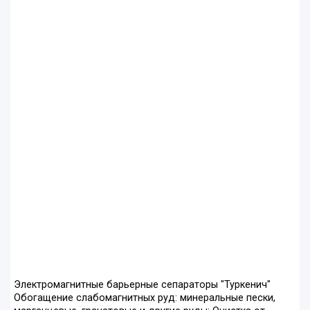
Электромагнитные барьерные сепараторы "Туркенич"
Обогащение слабомагнитных руд: минеральные пески,