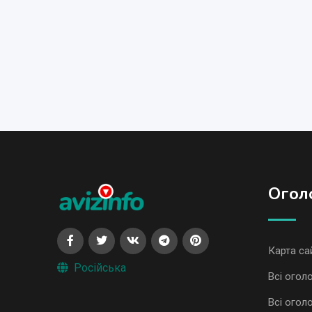
Огол
Карта са
Російська
Всі огол
Всі огол