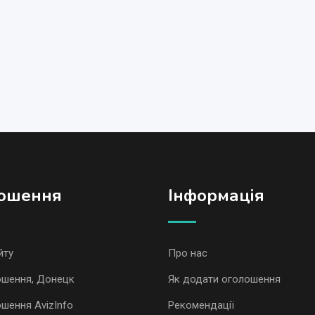
ошення
Iнформація
йту
Про нас
ошення, Донецк
Як додати оголошення
ошення AvizInfo
Рекомендації