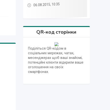
06.08.2015, 10:35
06.08.2015, 10:23
06.08.2015, 10:35
06.08.2015, 10:23
QR-код сторінки
Поділіться QR-кодом в
соціальних мережах, чатах,
месенджерах щоб ваші знайомі,
потенційні клієнти відкрили ваше
оголошення на своїх
смартфонах.