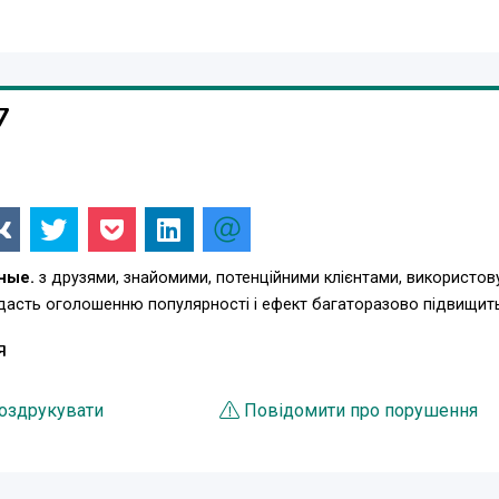
7
ные.
з друзями, знайомими, потенційними клієнтами, використов
одасть оголошенню популярності і ефект багаторазово підвищит
Я
оздрукувати
Повідомити про порушення