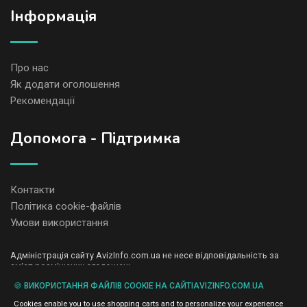
Iнформація
Про нас
Як додати оголошення
Рекомендації
Допомога - Підтримка
Контакти
Політика cookie-файлів
Умови використання
Адміністрація сайту AvizInfo.com.ua не несе відповідальність за
зміст розміщених оголошень.
Ми цінуємо конфіденційність наших користувачів. Ми не передаємо
🍪 ВИКОРИСТАННЯ ФАЙЛІВ COOKIE НА САЙТІAVIZINFO.COM.UA
і не продаємо особисту інформацію зареєстрованих користувачів
AvizInfo.com.ua третім особам. Ми не відповідаємо за правила
Cookies enable you to use shopping carts and to personalize your experience