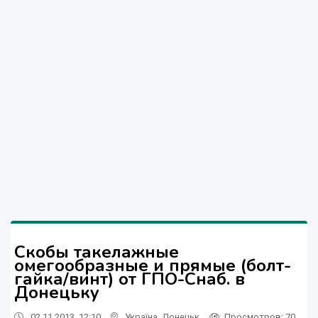
Скобы такелажные
омегообразные и прямые (болт-
гайка/винт) от ГПО-Снаб. в
Донецьку
02.11.2013, 12:10
Україна
,
Донецьк
Просмотров
: 70