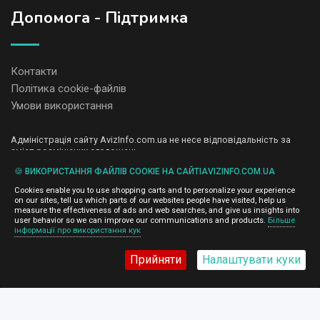
Допомога - Підтримка
Контакти
Політика cookie-файлів
Умови використання
Адміністрація сайту AvizInfo.com.ua не несе відповідальність за
зміст розміщених оголошень.
Ми цінуємо конфіденційність наших користувачів. Ми не передаємо
🍪 ВИКОРИСТАННЯ ФАЙЛІВ COOKIE НА САЙТІAVIZINFO.COM.UA
і не продаємо особисту інформацію зареєстрованих користувачів
AvizInfo.com.ua третім особам. Ми не відповідаємо за правила
Cookies enable you to use shopping carts and to personalize your experience
конфіденційності сайтів на які посилається AvizInfo.com.ua. На
on our sites, tell us which parts of our websites people have visited, help us
деяких сторінках нашого сайту представлена реклама Google
measure the effectiveness of ads and web searches, and give us insights into
Adsense Advertising Network. Щоб дізнатися детальніше про
user behavior so we can improve our communications and products.
Більше
натисніть тут
інформації про використання кук
правила конфіденційності Google
.
Прийняти
Налаштувати куки
AvizInfo.com.ua
©2008-2026,