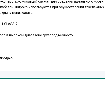
цо-кольцо, крюк-кольцо) служат для создания идеального уровн
и кабелей. Широко используются при осуществлении такелажных
длину цепи, каната.
M 1 CLASS 7
троп в широком диапазоне грузоподъемности.
 продаю