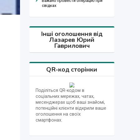
Бажано провести операцію при
свідках
Інші оголошення від
Лазарев Юрий
Гаврилович
QR-код сторінки
Поділіться QR-кодом в
соціальних мережах, чатах,
месенджерах щоб ваші знайомі,
потенційні клієнти відкрили ваше
оголошення на своїх
смартфонах.