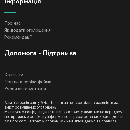
Iнформація
Про нас
Як додати оголошення
Рекомендації
Допомога - Підтримка
Контакти
Політика cookie-файлів
Умови використання
Адміністрація сайту AvizInfo.com.ua не несе відповідальність за
зміст розміщених оголошень.
Ми цінуємо конфіденційність наших користувачів. Ми не передаємо
і не продаємо особисту інформацію зареєстрованих користувачів
AvizInfo.com.ua третім особам. Ми не відповідаємо за правила
конфіденційності сайтів на які посилається AvizInfo.com.ua. На