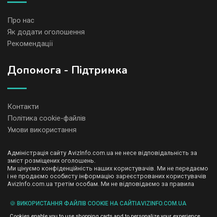
Про нас
Як додати оголошення
Рекомендації
Допомога - Підтримка
Контакти
Політика cookie-файлів
Умови використання
Адміністрація сайту AvizInfo.com.ua не несе відповідальність за
зміст розміщених оголошень.
Ми цінуємо конфіденційність наших користувачів. Ми не передаємо
і не продаємо особисту інформацію зареєстрованих користувачів
AvizInfo.com.ua третім особам. Ми не відповідаємо за правила
конфіденційності сайтів на які посилається AvizInfo.com.ua. На
деяких сторінках нашого сайту представлена реклама Google
🍪 ВИКОРИСТАННЯ ФАЙЛІВ COOKIE НА САЙТІAVIZINFO.COM.UA
Adsense Advertising Network. Щоб дізнатися детальніше про
натисніть тут
правила конфіденційності Google
.
Cookies enable you to use shopping carts and to personalize your experience