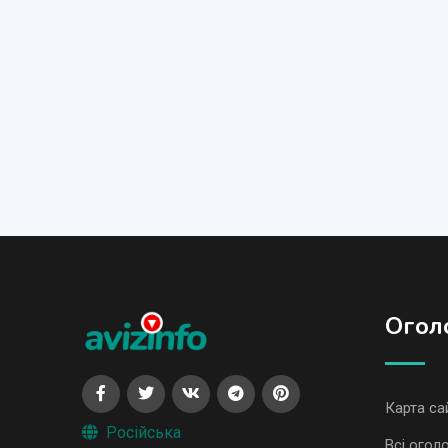
Огол
Карта са
Російська
Всі огол