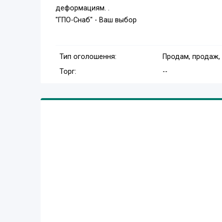
деформациям. .
"ГПО-Снаб" - Ваш выбор
Тип оголошення:
Продам, продаж,
Торг:
--