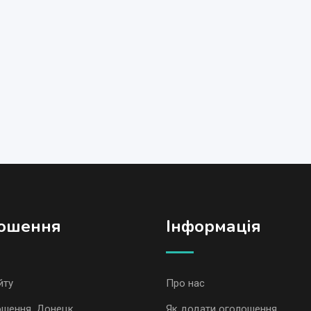
ошення
Iнформація
йту
Про нас
ошення, Донецк
Як додати оголошення