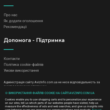
Про нас
Як додати оголошення
Рекомендації
Допомога - Підтримка
Контакти
Політика cookie-файлів
Умови використання
Адміністрація сайту AvizInfo.com.ua не несе відповідальність за
зміст розміщених оголошень.
Ми цінуємо конфіденційність наших користувачів. Ми не передаємо
🍪 ВИКОРИСТАННЯ ФАЙЛІВ COOKIE НА САЙТІAVIZINFO.COM.UA
і не продаємо особисту інформацію зареєстрованих користувачів
AvizInfo.com.ua третім особам. Ми не відповідаємо за правила
Cookies enable you to use shopping carts and to personalize your experience
конфіденційності сайтів на які посилається AvizInfo.com.ua. На
on our sites, tell us which parts of our websites people have visited, help us
деяких сторінках нашого сайту представлена реклама Google
measure the effectiveness of ads and web searches, and give us insights into
Adsense Advertising Network. Щоб дізнатися детальніше про
user behavior so we can improve our communications and products.
Більше