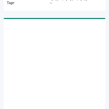
Торг:
--