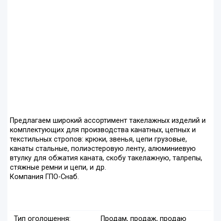
Предлагаем широкий ассортимент такелажных изделий и
комплектующих для производства канатных, цепных и
текстильных стропов: крюки, звенья, цепи грузовые,
канаты стальные, полиэстеровую ленту, алюминиевую
втулку для обжатия каната, скобу такелажную, талрепы,
стяжные ремни и цепи, и др.
Компания ГПО-Снаб.
Тип оголошення:
Продам, продаж, продаю