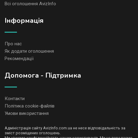
Всі оголошення AvizInfo
Iнформація
Про нас
Як додати оголошення
Рекомендації
Допомога - Підтримка
Контакти
Політика cookie-файлів
Умови використання
Адміністрація сайту AvizInfo.com.ua не несе відповідальність за
зміст розміщених оголошень.
Ми цінуємо конфіденційність наших користувачів. Ми не передаємо