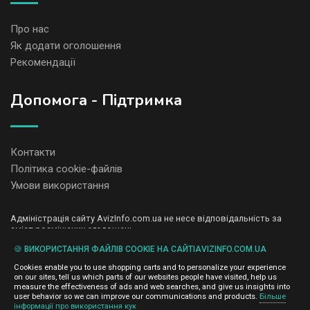
Про нас
Як додати оголошення
Рекомендації
Допомога - Підтримка
Контакти
Політика cookie-файлів
Умови використання
Адміністрація сайту AvizInfo.com.ua не несе відповідальність за
зміст розміщених оголошень.
Ми цінуємо конфіденційність наших користувачів. Ми не передаємо
🍪 ВИКОРИСТАННЯ ФАЙЛІВ COOKIE НА САЙТІAVIZINFO.COM.UA
і не продаємо особисту інформацію зареєстрованих користувачів
AvizInfo.com.ua третім особам. Ми не відповідаємо за правила
Cookies enable you to use shopping carts and to personalize your experience
конфіденційності сайтів на які посилається AvizInfo.com.ua. На
on our sites, tell us which parts of our websites people have visited, help us
деяких сторінках нашого сайту представлена реклама Google
measure the effectiveness of ads and web searches, and give us insights into
Adsense Advertising Network. Щоб дізнатися детальніше про
user behavior so we can improve our communications and products.
Більше
натисніть тут
інформації про використання кук
правила конфіденційності Google
.