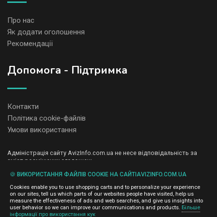
Про нас
Як додати оголошення
Рекомендації
Допомога - Підтримка
Контакти
Політика cookie-файлів
Умови використання
Адміністрація сайту AvizInfo.com.ua не несе відповідальність за
зміст розміщених оголошень.
Ми цінуємо конфіденційність наших користувачів. Ми не передаємо
🍪 ВИКОРИСТАННЯ ФАЙЛІВ COOKIE НА САЙТІAVIZINFO.COM.UA
і не продаємо особисту інформацію зареєстрованих користувачів
AvizInfo.com.ua третім особам. Ми не відповідаємо за правила
Cookies enable you to use shopping carts and to personalize your experience
конфіденційності сайтів на які посилається AvizInfo.com.ua. На
on our sites, tell us which parts of our websites people have visited, help us
деяких сторінках нашого сайту представлена реклама Google
measure the effectiveness of ads and web searches, and give us insights into
Adsense Advertising Network. Щоб дізнатися детальніше про
user behavior so we can improve our communications and products.
Більше
натисніть тут
інформації про використання кук
правила конфіденційності Google
.