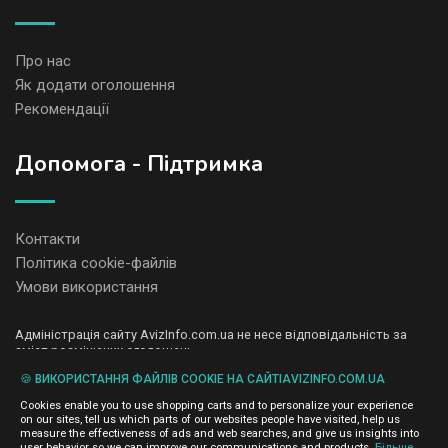
Про нас
Як додати оголошення
Рекомендації
Допомога - Підтримка
Контакти
Політика cookie-файлів
Умови використання
Адміністрація сайту AvizInfo.com.ua не несе відповідальність за
зміст розміщених оголошень.
Ми цінуємо конфіденційність наших користувачів. Ми не передаємо
🍪 ВИКОРИСТАННЯ ФАЙЛІВ COOKIE НА САЙТІAVIZINFO.COM.UA
і не продаємо особисту інформацію зареєстрованих користувачів
AvizInfo.com.ua третім особам. Ми не відповідаємо за правила
Cookies enable you to use shopping carts and to personalize your experience
конфіденційності сайтів на які посилається AvizInfo.com.ua. На
on our sites, tell us which parts of our websites people have visited, help us
деяких сторінках нашого сайту представлена реклама Google
measure the effectiveness of ads and web searches, and give us insights into
Adsense Advertising Network. Щоб дізнатися детальніше про
user behavior so we can improve our communications and products.
Більше