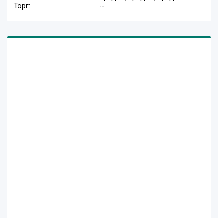
Торг:
--