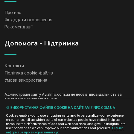
Про нас
Як додати оголошення
Рекомендації
Допомога - Підтримка
Контакти
Політика cookie-файлів
Умови використання
Адміністрація сайту AvizInfo.com.ua не несе відповідальність за
зміст розміщених оголошень.
Ми цінуємо конфіденційність наших користувачів. Ми не передаємо
🍪 ВИКОРИСТАННЯ ФАЙЛІВ COOKIE НА САЙТІAVIZINFO.COM.UA
і не продаємо особисту інформацію зареєстрованих користувачів
AvizInfo.com.ua третім особам. Ми не відповідаємо за правила
Cookies enable you to use shopping carts and to personalize your experience
конфіденційності сайтів на які посилається AvizInfo.com.ua. На
on our sites, tell us which parts of our websites people have visited, help us
деяких сторінках нашого сайту представлена реклама Google
measure the effectiveness of ads and web searches, and give us insights into
Adsense Advertising Network. Щоб дізнатися детальніше про
user behavior so we can improve our communications and products.
Більше
натисніть тут
інформації про використання кук
правила конфіденційності Google
.