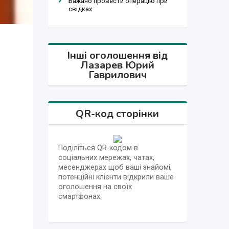
Бажано провести операцію при
свідках
Інші оголошення від
Лазарев Юрий
Гаврилович
QR-код сторінки
Поділіться QR-кодом в
соціальних мережах, чатах,
месенджерах щоб ваші знайомі,
потенційні клієнти відкрили ваше
оголошення на своїх
смартфонах.