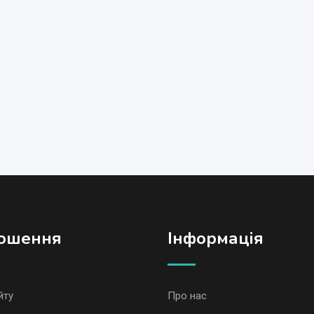
ошення
Iнформація
йту
Про нас