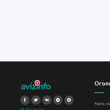
Огол
Карта са
Російська