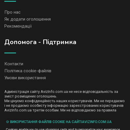
Про нас
Як додати оголошення
Рекомендації
Допомога - Підтримка
Контакти
Політика cookie-файлів
Умови використання
Адміністрація сайту AvizInfo.com.ua не несе відповідальність за
зміст розміщених оголошень.
Ми цінуємо конфіденційність наших користувачів. Ми не передаємо
і не продаємо особисту інформацію зареєстрованих користувачів
AvizInfo.com.ua третім особам. Ми не відповідаємо за правила
конфіденційності сайтів на які посилається AvizInfo.com.ua. На
деяких сторінках нашого сайту представлена реклама Google
🍪 ВИКОРИСТАННЯ ФАЙЛІВ COOKIE НА САЙТІAVIZINFO.COM.UA
Adsense Advertising Network. Щоб дізнатися детальніше про
натисніть тут
правила конфіденційності Google
.
Cookies enable you to use shopping carts and to personalize your experience