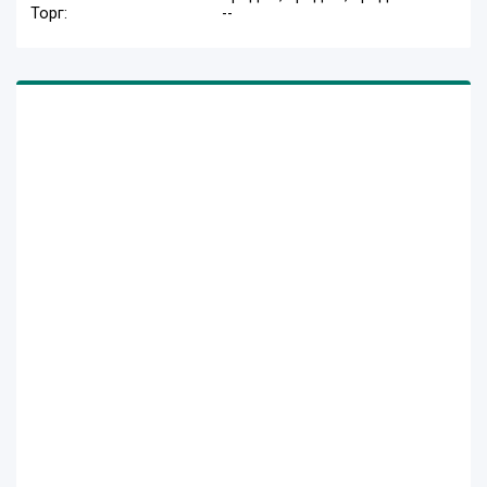
Торг:
--