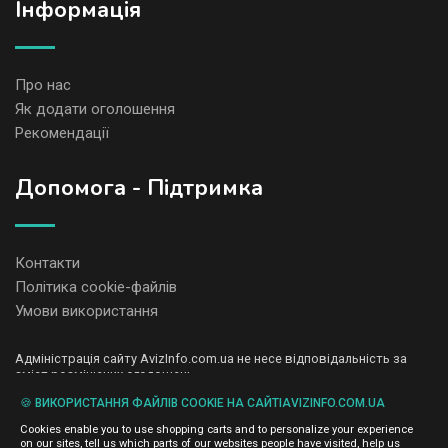
Iнформація
Про нас
Як додати оголошення
Рекомендації
Допомога - Підтримка
Контакти
Політика cookie-файлів
Умови використання
Адміністрація сайту AvizInfo.com.ua не несе відповідальність за
зміст розміщених оголошень.
Ми цінуємо конфіденційність наших користувачів. Ми не передаємо
🍪 ВИКОРИСТАННЯ ФАЙЛІВ COOKIE НА САЙТІAVIZINFO.COM.UA
і не продаємо особисту інформацію зареєстрованих користувачів
AvizInfo.com.ua третім особам. Ми не відповідаємо за правила
Cookies enable you to use shopping carts and to personalize your experience
конфіденційності сайтів на які посилається AvizInfo.com.ua. На
on our sites, tell us which parts of our websites people have visited, help us