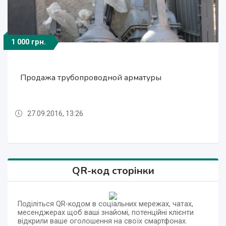
1 000 грн.
1 000 грн.
1 000 грн.
Продажа трубопроводной арматуры
Продажа трубопроводной арматуры
Продажа трубопроводной арматуры
27.09.2016, 13:26
27.09.2016, 13:26
27.09.2016, 13:26
QR-код сторінки
Поділіться QR-кодом в соціальних мережах, чатах,
месенджерах щоб ваші знайомі, потенційні клієнти
відкрили ваше оголошення на своїх смартфонах.