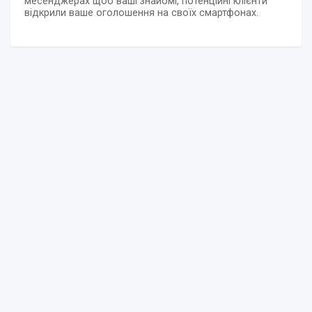
месенджерах щоб ваші знайомі, потенційні клієнти
відкрили ваше оголошення на своїх смартфонах.