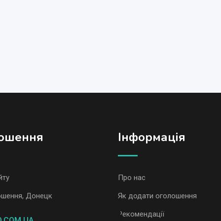
ошення
Iнформація
йту
Про нас
ошення, Донецк
Як додати оголошення
ошення AvizInfo
Рекомендації
O.COM.UA