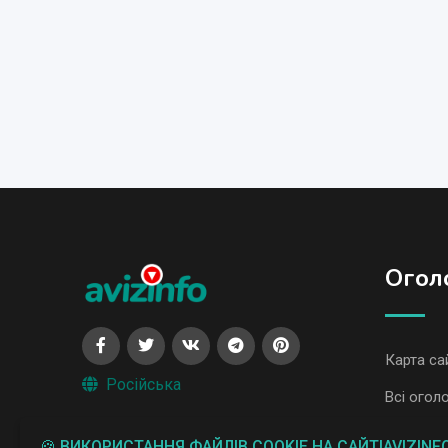
Огол
Карта са
Російська
Всі огол
Всі огол
🍪 ВИКОРИСТАННЯ ФАЙЛІВ COOKIE НА САЙТІAVIZINF