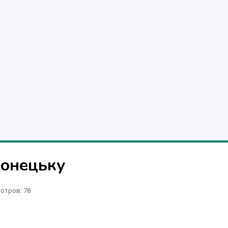
Донецьку
отров
: 78