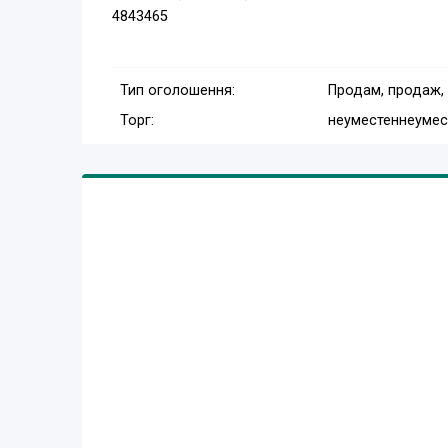
4843465
Тип оголошення:
Продам, продаж,
Торг:
неуместен
неумес