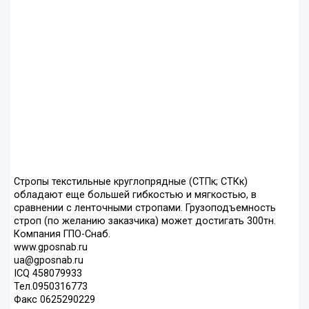
Стропы текстильные круглопрядные (СТПк; СТКк)
обладают еще большей гибкостью и мягкостью, в
сравнении с ленточными стропами. Грузоподъемность
строп (по желанию заказчика) может достигать 300тн.
Компания ГПО-Снаб.
www.gposnab.ru
ua@gposnab.ru
ICQ 458079933
Тел.0950316773
Факс 0625290229