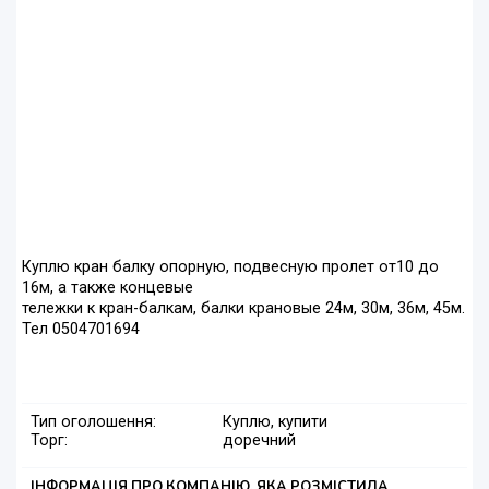
Куплю кран балку опорную, подвесную пролет от10 до
16м, а также концевые
тележки к кран-балкам, балки крановые 24м, 30м, 36м, 45м.
Тел 0504701694
Тип оголошення:
Куплю, купити
Торг:
доречний
ІНФОРМАЦІЯ ПРО КОМПАНІЮ, ЯКА РОЗМІСТИЛА