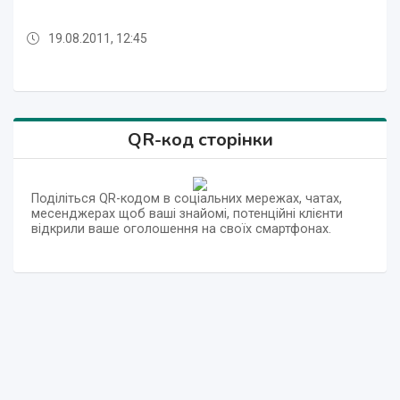
19.08.2011, 12:45
28.07.2011, 21:19
19.08.2011, 13:53
19.08.2011, 13:51
19.08.2011, 12:44
28.07.2011, 21:19
19.08.2011, 13:53
QR-код сторінки
Поділіться QR-кодом в соціальних мережах, чатах,
месенджерах щоб ваші знайомі, потенційні клієнти
відкрили ваше оголошення на своїх смартфонах.