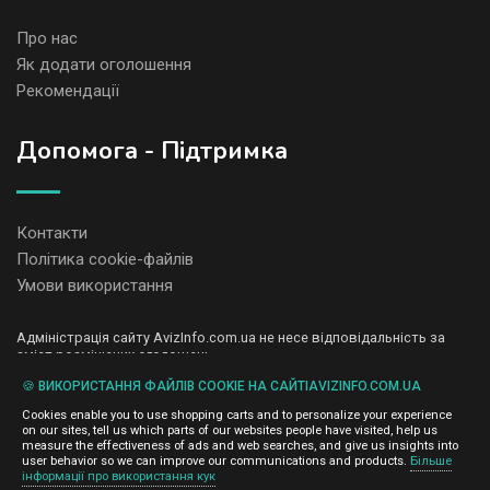
Про нас
Як додати оголошення
Рекомендації
Допомога - Підтримка
Контакти
Політика cookie-файлів
Умови використання
Адміністрація сайту AvizInfo.com.ua не несе відповідальність за
зміст розміщених оголошень.
Ми цінуємо конфіденційність наших користувачів. Ми не передаємо
🍪 ВИКОРИСТАННЯ ФАЙЛІВ COOKIE НА САЙТІAVIZINFO.COM.UA
і не продаємо особисту інформацію зареєстрованих користувачів
AvizInfo.com.ua третім особам. Ми не відповідаємо за правила
Cookies enable you to use shopping carts and to personalize your experience
конфіденційності сайтів на які посилається AvizInfo.com.ua. На
on our sites, tell us which parts of our websites people have visited, help us
деяких сторінках нашого сайту представлена реклама Google
measure the effectiveness of ads and web searches, and give us insights into
Adsense Advertising Network. Щоб дізнатися детальніше про
user behavior so we can improve our communications and products.
Більше
натисніть тут
інформації про використання кук
правила конфіденційності Google
.