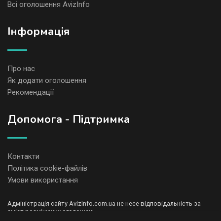
Всі оголошення AvizInfo
Iнформація
Про нас
Як додати оголошення
Рекомендації
Допомога - Підтримка
Контакти
Політика cookie-файлів
Умови використання
Адміністрація сайту AvizInfo.com.ua не несе відповідальність за
зміст розміщених оголошень.
Ми цінуємо конфіденційність наших користувачів. Ми не передаємо