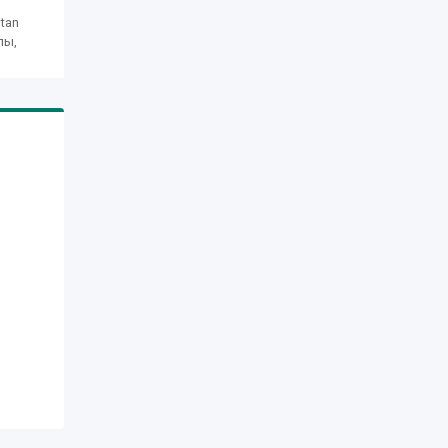
tan
пы,