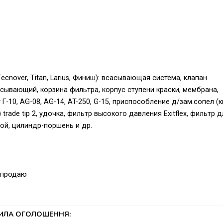
ecnover, Titan, Larius, Финиш): всасывающая система, клапан
асывающий, корзина фильтра, корпус ступени краски, мембрана,
Г-10, AG-08, AG-14, AT-250, G-15, приспособление д/зам.сопел (к
trade tip 2, удочка, фильтр высокого давления Exitflex, фильтр д
ой, цилиндр-поршень и др.
 продаю
ТИЛА ОГОЛОШЕННЯ: