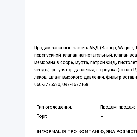
Продам запасные части к АВД (Вагнер, Wagner, T
перепускной, клапан нагнетательный, клапан вс
мембрана в сборе, муфта, патрон ФВД, пистолет 
чендж), регулятор давления, форсунка (сопло R) 
лаков, шланг высокого давления, фильтр вставн
066-3775580, 097-4672168
Тип оголошення:
Продам, продаж,
Торг:
--
ІНФОРМАЦІЯ ПРО КОМПАНІЮ, ЯКА РОЗМІС