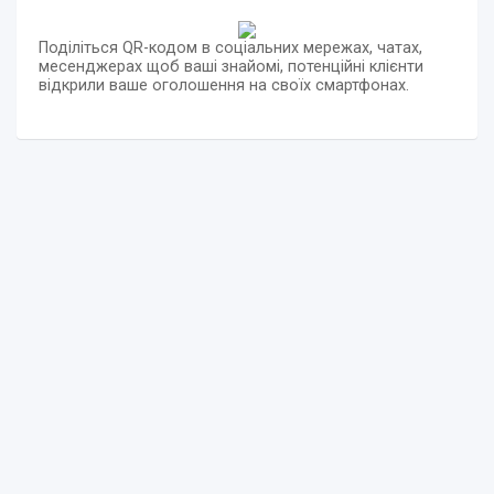
Поділіться QR-кодом в соціальних мережах, чатах,
месенджерах щоб ваші знайомі, потенційні клієнти
відкрили ваше оголошення на своїх смартфонах.