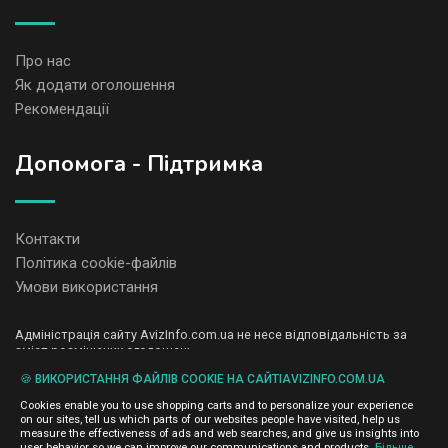
Про нас
Як додати оголошення
Рекомендації
Допомога - Підтримка
Контакти
Політика cookie-файлів
Умови використання
Адміністрація сайту AvizInfo.com.ua не несе відповідальність за
зміст розміщених оголошень.
Ми цінуємо конфіденційність наших користувачів. Ми не передаємо
🍪 ВИКОРИСТАННЯ ФАЙЛІВ COOKIE НА САЙТІAVIZINFO.COM.UA
і не продаємо особисту інформацію зареєстрованих користувачів
AvizInfo.com.ua третім особам. Ми не відповідаємо за правила
Cookies enable you to use shopping carts and to personalize your experience
конфіденційності сайтів на які посилається AvizInfo.com.ua. На
on our sites, tell us which parts of our websites people have visited, help us
деяких сторінках нашого сайту представлена реклама Google
measure the effectiveness of ads and web searches, and give us insights into
Adsense Advertising Network. Щоб дізнатися детальніше про
user behavior so we can improve our communications and products.
Більше