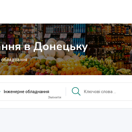
ння в Донецьку
 обладнання
Інженерне обладнання
Змінити