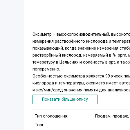
Оксиметр – высокопроизводительный, высокот
измерения растворённого кислорода и температ
показывающий, когда значение измерения стаб
растворённый кислород, измеряемый в %, ppm, мг
темературу в Цельсиях и солёность в ppt, а та
попеременно.
Особенностью оксиметра является 99 ячеек пам
кислорода и температуры, оксиметр имеет авт
макс/мин/сред значения памяти для анализиро
подключения оксиметра к компьютеру по интер
Показати більше опису
включается в набор) для фиксации значений ра
текущим временем или сохранения данных для п
Тип оголошення:
Продам, продаж,
данные с оксиметра могут быть переданы по ин
Торг:
--