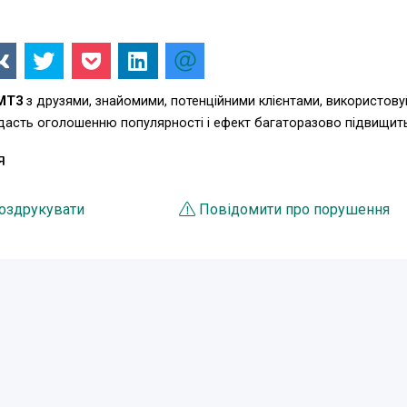
FMT3
з друзями, знайомими, потенційними клієнтами, використову
одасть оголошенню популярності і ефект багаторазово підвищит
Я
оздрукувати
Повідомити про порушення