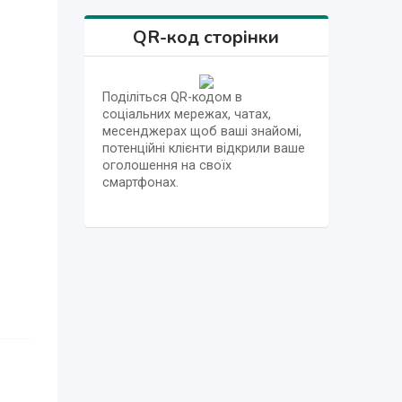
QR-код сторінки
Поділіться QR-кодом в
соціальних мережах, чатах,
месенджерах щоб ваші знайомі,
потенційні клієнти відкрили ваше
оголошення на своїх
смартфонах.