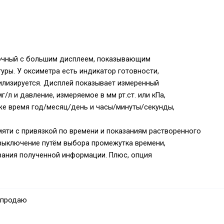
очный с большим дисплеем, показывающим
уры. У оксиметра есть индикатор готовности,
илизируется. Дисплей показывает измеренный
/л и давление, измеряемое в мм рт.ст. или кПа,
к-же время год/месяц/день и часы/минуты/секунды,
яти с привязкой по времени и показаниям растворенного
овыключение путём выбора промежутка времени,
вания полученной информации. Плюс, опция
фейсу RS232, диск с программным обеспечением и кабель(не
створённого кислорода в реальном времени с
оследующего анализа и статистики. К тому же,
 продаю
фракрасному порту и распечатаны.