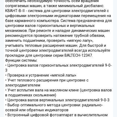
обеспечить необходимую точность осей вращения
сопрягаемых машин, а также минимальный дисбаланс.
КВАНТ-В-II - система для центровки электродвигателей с
цифровыми электронными индикаторами перемещения на
базе карманного компьютера. Система предназначена для
центровки валов горизонтальных и вертикальных
механизмов. При ремонте и наладке динамических машин
рекомендуется проверить натяжение трубной обвязки,
заменить подшипники, проверить «мягкую лапу»,
учитывать тепловые расширения машин. Для быстрой и
точной центровки электродвигателей всегда используйте
прокладки для центровки серии BALTECH-12347.
Функции системы:
• Центровка валов горизонтальных электродвигателей 9-0-
3
• Проверка и устранение «мягкой лапы»
• Учет теплового расширения при центровке с
электродвигателем
• Учет всплытия вала на масляном клине (центровка валов
в подшипниках скольжения)
• Центровка валов вертикальных электродвигателей 9-0-3
• Выбор оптимального метода центровки: радиально-
осевой или обратных индикаторов
• Встроенный цифровой фотоаппарат в вычислительном