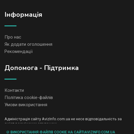
Iнформація
Про нас
Як додати оголошення
Рекомендації
Допомога - Підтримка
Контакти
Політика cookie-файлів
Умови використання
Адміністрація сайту AvizInfo.com.ua не несе відповідальність за
зміст розміщених оголошень.
Ми цінуємо конфіденційність наших користувачів. Ми не передаємо
🍪 ВИКОРИСТАННЯ ФАЙЛІВ COOKIE НА САЙТІAVIZINFO.COM.UA
і не продаємо особисту інформацію зареєстрованих користувачів