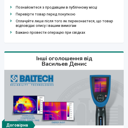
Познайомтеся з продавцем в публічному місці
Перевірте товар перед покупкою
Сплачуйте лише після того як переконаєтеся, що товар
відповідає опису і вашим вимогам
Бажано провести операцію при свідках
Інші оголошення від
Васильев Денис
Договірна
Договірна
Договірна
Договірна
Договірна
Договірна
Договірна
Договірна
Договірна
Договірна
Договірна
Договірна