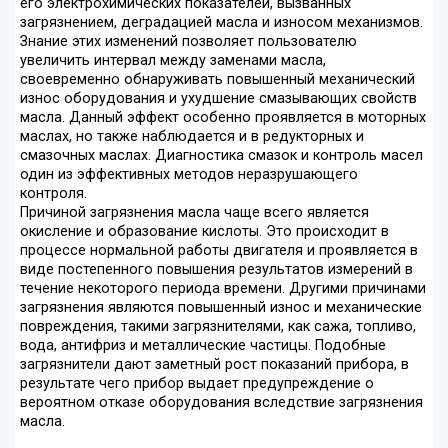
его электрохимических показателей, вызванных
загрязнением, деградацией масла и износом механизмов.
Знание этих изменений позволяет пользователю
увеличить интервал между заменами масла,
своевременно обнаруживать повышенный механический
износ оборудования и ухудшение смазывающих свойств
масла. Данный эффект особенно проявляется в моторных
маслах, но также наблюдается и в редукторных и
смазочных маслах. Диагностика смазок и контроль масел
один из эффективных методов неразрушающего
контроля.
Причиной загрязнения масла чаще всего является
окисление и образование кислоты. Это происходит в
процессе нормальной работы двигателя и проявляется в
виде постепенного повышения результатов измерений в
течение некоторого периода времени. Другими причинами
загрязнения являются повышенный износ и механические
повреждения, такими загрязнителями, как сажа, топливо,
вода, антифриз и металлические частицы. Подобные
загрязнители дают заметный рост показаний прибора, в
результате чего прибор выдает предупреждение о
вероятном отказе оборудования вследствие загрязнения
масла.