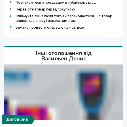
Познайомтеся з продавцем в публічному місці
Перевірте товар перед покупкою
Сплачуйте лише після того як переконаєтеся, що товар
відповідає опису і вашим вимогам
Бажано провести операцію при свідках
Інші оголошення від
Васильев Денис
Договірна
Договірна
Договірна
Договірна
Договірна
Договірна
Договірна
Договірна
Договірна
Договірна
Договірна
Договірна