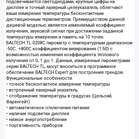
подсвечивается светодиодами, крупные цифры на
дисплее и точный лазерный целеуказатель облегчают
ваши измерения температуры бесконтактным
дистанционным термометром. Преимуществом данной
дешевой моделью является изменяемый коэффициент
излучения, звуковой сигнал при достижении заданной
температуры измерения и память на 10 точек.
BALTECH TL-0208С пирометр с температурным диапазоном
-50С…+800С коэффициентом визирования (1:50) с
возможностью изменения коэффициента теплового
излучения от 0, 1 до 1. Данные, измеренные пирометрами
серии BALTECH TL, могут вноситься в программное
обеспечение BALTECH Expert для построения трендов.
Функциональные особенности:
• точное бесконтактное измерение температуры
• встроенный лазерный указатель
• отображение температуры в градусах (Цельсий,
Фаренгейт)
• автоматическое отключение питания
• наличие подсветки дисплея
• низкое энергопотребление
• портативность приборов