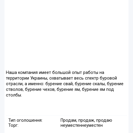
Наша компания имеет большой опыт работы на
территории Украины, охватывает весь спектр буровой
отрасли, а именно: бурение свай, бурение скалы, бурение
стволов, бурение чехов, бурение ям, бурение ям под
столбы.
Тип оголошення:
Продам, продаж, продаю
Торг:
неуместен
неуместен