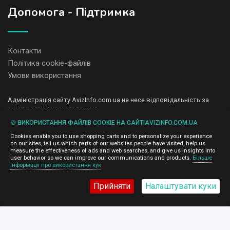
Допомога - Підтримка
Контакти
Політика cookie-файлів
Умови використання
Адміністрація сайту AvizInfo.com.ua не несе відповідальність за
зміст розміщених оголошень.
Ми цінуємо конфіденційність наших користувачів. Ми не передаємо
🍪 ВИКОРИСТАННЯ ФАЙЛІВ COOKIE НА САЙТІAVIZINFO.COM.UA
і не продаємо особисту інформацію зареєстрованих користувачів
AvizInfo.com.ua третім особам. Ми не відповідаємо за правила
Cookies enable you to use shopping carts and to personalize your experience
конфіденційності сайтів на які посилається AvizInfo.com.ua. На
on our sites, tell us which parts of our websites people have visited, help us
деяких сторінках нашого сайту представлена реклама Google
measure the effectiveness of ads and web searches, and give us insights into
Adsense Advertising Network. Щоб дізнатися детальніше про
user behavior so we can improve our communications and products.
Більше
натисніть тут
інформації про використання кук
правила конфіденційності Google
.
Прийняти
Налаштувати куки
AvizInfo.com.ua
©2008-2026,