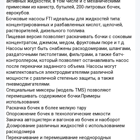
активных жидкостей, в том числе и с механическими
примесями из канистр, бутылей, 200-литровых бочек,
еврокубов.
Бочковые насосы FTI идеальны для жидкостей типа:
концентрированных и разбавленных кислот, щелочей,
растворителей, дизельного топлива.
Пищевая версия позволяет раскачивать бочки с соковым
концентратом, джемом, медом, фруктовым пюре и т.д.
Насосы могут быть снабжены расходомерами, шлангами,
раздаточными пистолетами, фильтрами, а также батч-
контроллером, который позволяет останавливать насос
после перекачки заданного объема. Насосы могут
комплектоваться электродвигателями различной
мощности с различной степенью защиты, а также
пневмодвигателями.
Специальные миксеры (модель TMS) позволяют
перемешивать содержимое бочки.Примеры
использования:
Раскачка бочек в более мелкую тару
Опорожнение бочек в технологические емкости
Закачка автоцистерн и вагонов из бочек и наоборот
Дозирование различных жидкостей с использованием
расходомера
Перекачивание и перемешивание неоднородных