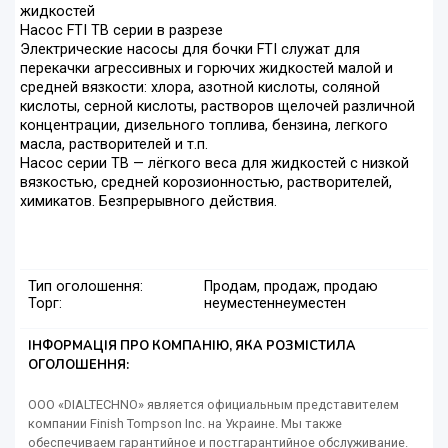
жидкостей
Насос FTI TB серии в разрезе
Электрические насосы для бочки FTI служат для
перекачки агрессивных и горючих жидкостей малой и
средней вязкости: хлора, азотной кислоты, соляной
кислоты, серной кислоты, растворов щелочей различной
концентрации, дизельного топлива, бензина, легкого
масла, растворителей и т.п.
Насос серии TB — лёгкого веса для жидкостей с низкой
вязкостью, средней корозионностью, растворителей,
химикатов. Безпрерывного действия.
Тип оголошення:
Продам, продаж, продаю
Торг:
неуместен
неуместен
ІНФОРМАЦІЯ ПРО КОМПАНІЮ, ЯКА РОЗМІСТИЛА
ОГОЛОШЕННЯ:
ООО «DIALTECHNO» является официальным представителем
компании Finish Tompson Inc. на Украине. Мы также
обеспечиваем гарантийное и постгарантийное обслуживание.