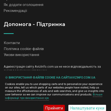
Як додати оголошення
Рекомендації
Допомога - Підтримка
Контакти
Політика cookie-файлів
Умови використання
Адміністрація сайту AvizInfo.com.ua не несе відповідальність за
зміст розміщених оголошень.
Ми цінуємо конфіденційність наших користувачів. Ми не передаємо
🍪 ВИКОРИСТАННЯ ФАЙЛІВ COOKIE НА САЙТІAVIZINFO.COM.UA
і не продаємо особисту інформацію зареєстрованих користувачів
AvizInfo.com.ua третім особам. Ми не відповідаємо за правила
Cookies enable you to use shopping carts and to personalize your experience
конфіденційності сайтів на які посилається AvizInfo.com.ua. На
on our sites, tell us which parts of our websites people have visited, help us
деяких сторінках нашого сайту представлена реклама Google
measure the effectiveness of ads and web searches, and give us insights into
Adsense Advertising Network. Щоб дізнатися детальніше про
user behavior so we can improve our communications and products.
Більше
натисніть тут
інформації про використання кук
правила конфіденційності Google
.
Прийняти
Налаштувати куки